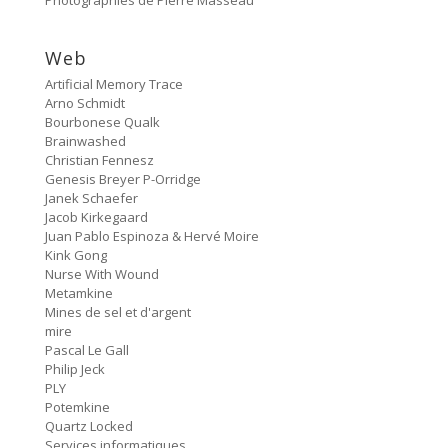
Protest Music
6:40
#78 Ornament
Web
Artificial Memory Trace
HD Hachoir
5:50
Arno Schmidt
#77 Quartz Locked
Bourbonese Qualk
Brainwashed
f = (2.5)
Christian Fennesz
9:11
#76 Carter Tutti Void
Genesis Breyer P-Orridge
Janek Schaefer
Called Again
Jacob Kirkegaard
2:56
#75 Philip Jeck
Juan Pablo Espinoza & Hervé Moire
Kink Gong
Bus Station
Nurse With Wound
3:02
#74 Shit And Shine
Metamkine
Mines de sel et d'argent
mire
Bye Bye Butterfly
8:04
Pascal Le Gall
#73 Pauline Oliveros
Philip Jeck
PLY
Nosedive
6:21
Potemkine
#72 Nurse With Wound
Quartz Locked
Services informatiques