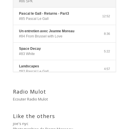
#86 SPK
Pascal le Gall - Returns - Part3
12:52
#85 Pascal Le Gall
Un entretien avec Jeanne Moreau
8:36
#84 From Brussel with Love
Space Decay
5:22
#83 White
Landscapes
4:57
#82 Pascal Le Gall
Side A
3:33
#81 Ectoplasm Girls
Radio Mulot
Ecouter Radio Mulot
Cancer
2:47
#80 No Trend
Like the others
Untitled
5:27
joe's nyc
#79 Untitled
Photographies de Pierre Masseau