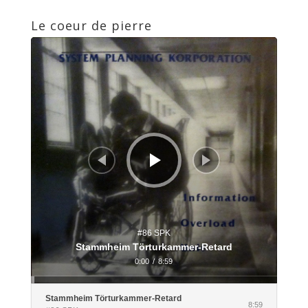
Le coeur de pierre
Lecteur
audio
#86 SPK
Stammheim Törturkammer-Retard
0:00
/
8:59
Stammheim Törturkammer-Retard
8:59