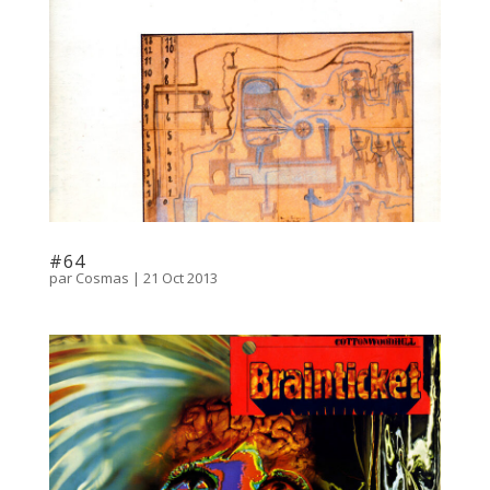
#64
par
Cosmas
|
21 Oct 2013