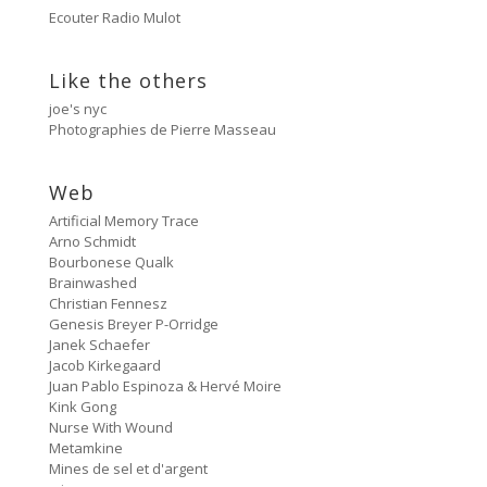
Ecouter Radio Mulot
Cancer
2:47
#80 No Trend
Like the others
Untitled
5:27
joe's nyc
#79 Untitled
Photographies de Pierre Masseau
Protest Music
6:40
#78 Ornament
Web
Artificial Memory Trace
HD Hachoir
5:50
Arno Schmidt
#77 Quartz Locked
Bourbonese Qualk
Brainwashed
f = (2.5)
Christian Fennesz
9:11
#76 Carter Tutti Void
Genesis Breyer P-Orridge
Janek Schaefer
Called Again
Jacob Kirkegaard
2:56
#75 Philip Jeck
Juan Pablo Espinoza & Hervé Moire
Kink Gong
Bus Station
Nurse With Wound
3:02
#74 Shit And Shine
Metamkine
Mines de sel et d'argent