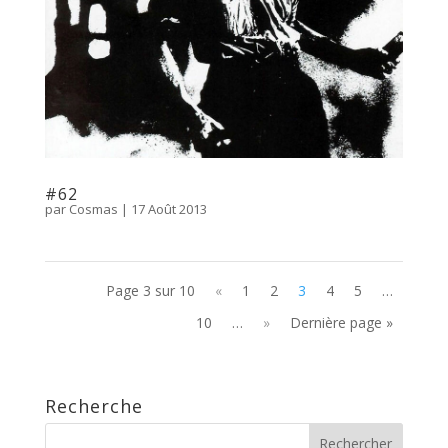
#62
par
Cosmas
|
17 Août 2013
Page 3 sur 10
«
1
2
3
4
5
…
10
…
»
Dernière page »
Recherche