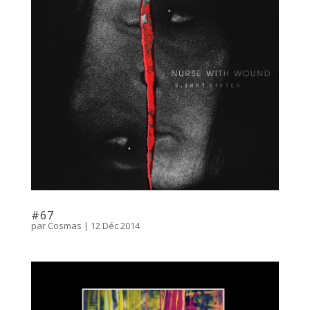
#67
par
Cosmas
|
12 Déc 2014