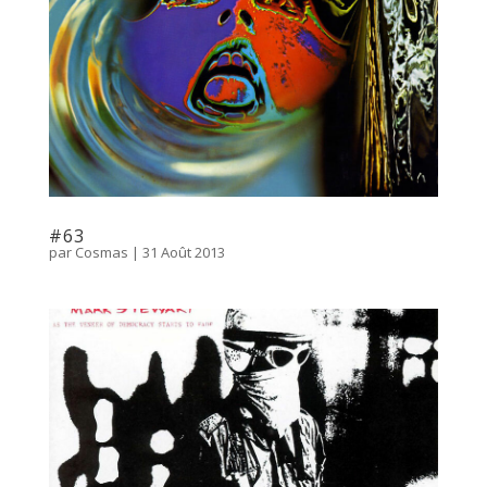
#63
par
Cosmas
|
31 Août 2013