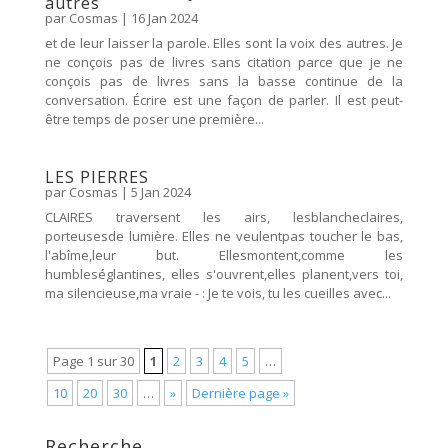
autres
par
Cosmas
|
16 Jan 2024
et de leur laisser la parole. Elles sont la voix des autres. Je
ne conçois pas de livres sans citation parce que je ne
conçois pas de livres sans la basse continue de la
conversation. Écrire est une façon de parler. Il est peut-
être temps de poser une première...
LES PIERRES
par
Cosmas
|
5 Jan 2024
CLAIRES traversent les airs, lesblancheclaires,
porteusesde lumière. Elles ne veulentpas toucher le bas,
l'abîme,leur but. Ellesmontent,comme les
humbleséglantines, elles s'ouvrent,elles planent,vers toi,
ma silencieuse,ma vraie - : Je te vois, tu les cueilles avec...
Page 1 sur 30
1
2
3
4
5
…
10
20
30
…
»
Dernière page »
Recherche