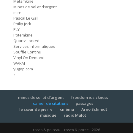
Metamkine
Mines de sel et d'argent
mire
Bye Bye Butterfly
8:04
Pascal Le Gall
#73 Pauline Oliveros
Philip Jeck
PLY
Nosedive
6:21
Potemkine
#72 Nurse With Wound
Quartz Locked
Services informatiques
UrShadow / As Real As Rainbows
Souffle Continu
(Alternative Version)
12:40
Vinyl On Demand
#71 Current 93
WARM
yugop.com
L'Enfant Dilaté
z
3:28
#70 France Sauvage
She's Lost Control
3:57
#69 Joy Division
mines de sel et d’argent
freedom is sickness
cahier de citations
passages
le cœur de pierre
cinéma
Arno Schmidt
Transit
2:59
#68 Klangwart
musique
radio Mulot
Finis Terra
roses & poireau | rosen & poree - 2026
9:29
#67 Nurse With Wound