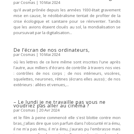
par
Cosmas
|
10 Mai 2024
qu'il avait prônée depuis les années 1930 était gravement
mise en cause, le néolibéralisme tentait de profiter de la
crise écologique et sanitaire pour se réinventer. Tandis
que les avions étaient cloués au sol, la mondialisation se
poursuivait par la digitalisation...
De l’écran de nos ordinateurs,
par
Cosmas
|
10 Mai 2024
où les lettres de ce livre même sont inscrites l'une après
l'autre, aux milliers d'écrans de contrôle à travers nos vies
: contrôles de nos corps ; de nos intérieurs, viscères,
squelettes, neurones, rétines (écrans elles aussi) ; de nos
extérieurs : allées et venues,...
– Le lundi je ne travaille pas vous ne
voudriez pas aller au cinéma ?
par
Cosmas
|
20 Avr 2024
et le film à peine commencé elle s'est blottie contre mon
bras, j'allais dire que son parfum dans l'obscurité m'a ému,
il ne m'a pas ému, il m'a ému, j'aurais pu l'embrasse mais