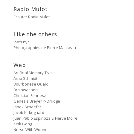
Side A
3:33
#81 Ectoplasm Girls
Radio Mulot
Ecouter Radio Mulot
Cancer
2:47
#80 No Trend
Like the others
Untitled
5:27
joe's nyc
#79 Untitled
Photographies de Pierre Masseau
Protest Music
6:40
#78 Ornament
Web
Artificial Memory Trace
HD Hachoir
5:50
Arno Schmidt
#77 Quartz Locked
Bourbonese Qualk
Brainwashed
f = (2.5)
Christian Fennesz
9:11
#76 Carter Tutti Void
Genesis Breyer P-Orridge
Janek Schaefer
Called Again
Jacob Kirkegaard
2:56
#75 Philip Jeck
Juan Pablo Espinoza & Hervé Moire
Kink Gong
Bus Station
Nurse With Wound
3:02
#74 Shit And Shine