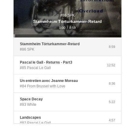
#86 SPK
Stammheim Törturkammer-Retard
0:00
/
8:59
Stammheim Törturkammer-Retard
8:59
#86 SPK
Pascal le Gall - Returns - Part3
12:52
#85 Pascal Le Gall
Un entretien avec Jeanne Moreau
8:36
#84 From Brussel with Love
Space Decay
5:22
#83 White
Landscapes
4:57
#82 Pascal Le Gall