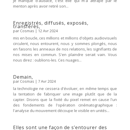
je manque d'audace, c'est elle qui m'a attrapé par le
menton après avoir retiré son...
Enregistrés, diffusés, exposés,
transférés,
par
Cosmas
|
12 Avr 2024
mis en boucle, ces millions et millions d'objets audiovisuels
circulent, nous entourent, nous y sommes plongés, nous
en faisons les anneaux de nos relations, les signifiants de
nos mises en commun. S'en plaindre serait vain. Vous
nous direz : oublions-les. Ces nuages...
Demain,
par
Cosmas
|
7 Avr 2024
la technologie ne cessera d'évoluer, en même temps que
la tentation de fabriquer une image plutôt que de la
capter. Disons que la fixité du pixel remet en cause l'un
des fondements de l'opération cinématographique :
l'analyse du mouvement découpe le visible en unités...
Elles sont une façon de s’entourer des