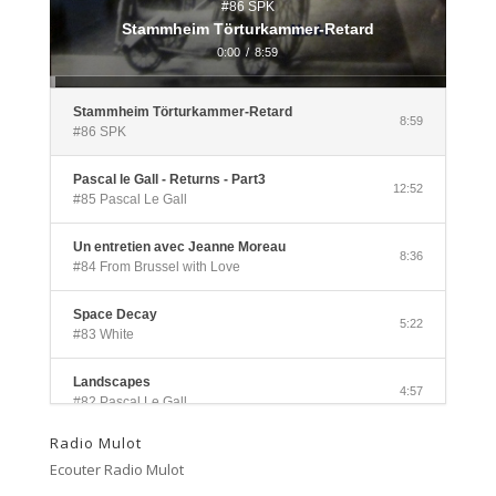
#86 SPK
Stammheim Törturkammer-Retard
0:00
/
8:59
Stammheim Törturkammer-Retard
8:59
#86 SPK
Pascal le Gall - Returns - Part3
12:52
#85 Pascal Le Gall
Un entretien avec Jeanne Moreau
8:36
#84 From Brussel with Love
Space Decay
5:22
#83 White
Landscapes
4:57
#82 Pascal Le Gall
Radio Mulot
Side A
3:33
Ecouter Radio Mulot
#81 Ectoplasm Girls