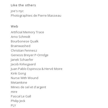
Like the others
Cancer
2:47
#80 No Trend
joe's nyc
Photographies de Pierre Masseau
Untitled
5:27
#79 Untitled
Web
Artificial Memory Trace
Protest Music
Arno Schmidt
6:40
#78 Ornament
Bourbonese Qualk
Brainwashed
HD Hachoir
Christian Fennesz
5:50
#77 Quartz Locked
Genesis Breyer P-Orridge
Janek Schaefer
f = (2.5)
Jacob Kirkegaard
9:11
#76 Carter Tutti Void
Juan Pablo Espinoza & Hervé Moire
Kink Gong
Nurse With Wound
Called Again
2:56
Metamkine
#75 Philip Jeck
Mines de sel et d'argent
mire
Bus Station
3:02
Pascal Le Gall
#74 Shit And Shine
Philip Jeck
PLY
Bye Bye Butterfly