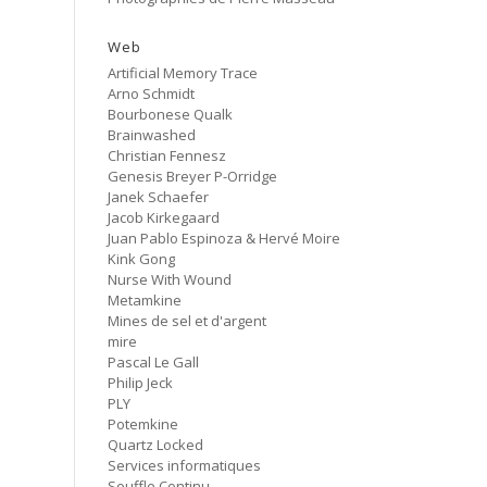
Cancer
#80 No Trend
Web
Artificial Memory Trace
Untitled
Arno Schmidt
#79 Untitled
Bourbonese Qualk
Brainwashed
Protest Music
Christian Fennesz
#78 Ornament
Genesis Breyer P-Orridge
Janek Schaefer
HD Hachoir
Jacob Kirkegaard
#77 Quartz Locked
Juan Pablo Espinoza & Hervé Moire
Kink Gong
f = (2.5)
Nurse With Wound
#76 Carter Tutti Void
Metamkine
Mines de sel et d'argent
mire
Called Again
#75 Philip Jeck
Pascal Le Gall
Philip Jeck
PLY
Bus Station
Potemkine
#74 Shit And Shine
Quartz Locked
Services informatiques
Bye Bye Butterfly
Souffle Continu