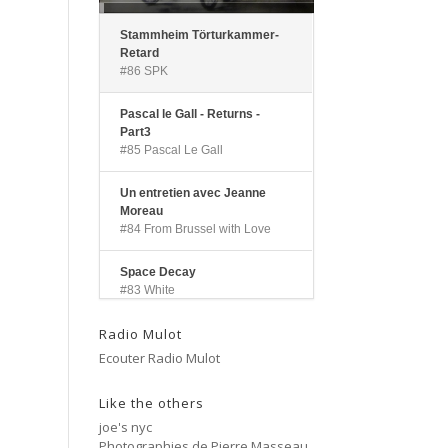
Stammheim Törturkammer-
Retard
#86 SPK
Pascal le Gall - Returns -
Part3
#85 Pascal Le Gall
Un entretien avec Jeanne
Moreau
#84 From Brussel with Love
Space Decay
#83 White
Radio Mulot
Landscapes
#82 Pascal Le Gall
Ecouter Radio Mulot
Side A
Like the others
#81 Ectoplasm Girls
joe's nyc
Photographies de Pierre Masseau