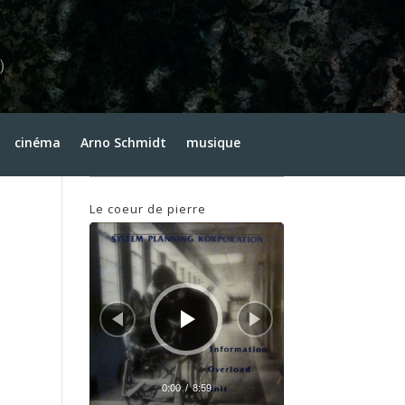
Recherche
Archives
cinéma
Arno Schmidt
musique
Archives
Le coeur de pierre
Lecteur
audio
0:00
/
8:59