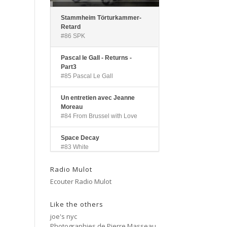
Stammheim Törturkammer-
Retard
#86 SPK
Pascal le Gall - Returns -
Part3
#85 Pascal Le Gall
Un entretien avec Jeanne
Moreau
#84 From Brussel with Love
Space Decay
#83 White
Radio Mulot
Landscapes
#82 Pascal Le Gall
Ecouter Radio Mulot
Side A
Like the others
#81 Ectoplasm Girls
joe's nyc
Photographies de Pierre Masseau