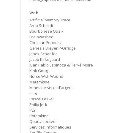
Cancer
#80 No Trend
Web
Artificial Memory Trace
Untitled
Arno Schmidt
#79 Untitled
Bourbonese Qualk
Brainwashed
Protest Music
Christian Fennesz
#78 Ornament
Genesis Breyer P-Orridge
Janek Schaefer
HD Hachoir
Jacob Kirkegaard
#77 Quartz Locked
Juan Pablo Espinoza & Hervé Moire
Kink Gong
f = (2.5)
Nurse With Wound
#76 Carter Tutti Void
Metamkine
Mines de sel et d'argent
mire
Called Again
#75 Philip Jeck
Pascal Le Gall
Philip Jeck
PLY
Bus Station
Potemkine
#74 Shit And Shine
Quartz Locked
Services informatiques
Bye Bye Butterfly
Souffle Continu