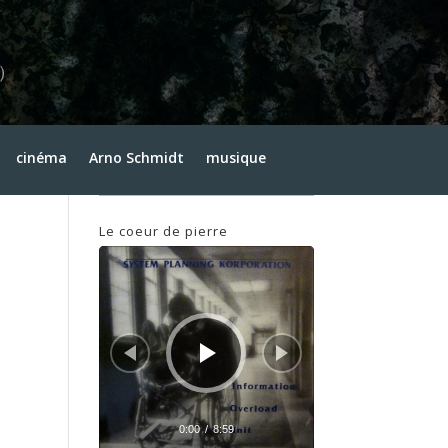
Recherche
Archives
cinéma
Arno Schmidt
musique
Archives
Le coeur de pierre
Lecteur
audio
0:00
/
8:59