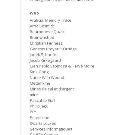
Cancer
#80 No Trend
Web
Artificial Memory Trace
Untitled
Arno Schmidt
#79 Untitled
Bourbonese Qualk
Brainwashed
Protest Music
Christian Fennesz
#78 Ornament
Genesis Breyer P-Orridge
Janek Schaefer
HD Hachoir
Jacob Kirkegaard
#77 Quartz Locked
Juan Pablo Espinoza & Hervé Moire
Kink Gong
f = (2.5)
Nurse With Wound
#76 Carter Tutti Void
Metamkine
Mines de sel et d'argent
mire
Called Again
#75 Philip Jeck
Pascal Le Gall
Philip Jeck
PLY
Bus Station
Potemkine
#74 Shit And Shine
Quartz Locked
Services informatiques
Bye Bye Butterfly
Souffle Continu