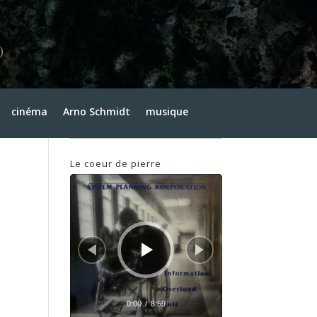
Recherche
Archives
cinéma
Arno Schmidt
musique
Archives
Le coeur de pierre
Lecteur
audio
0:00
/
8:59