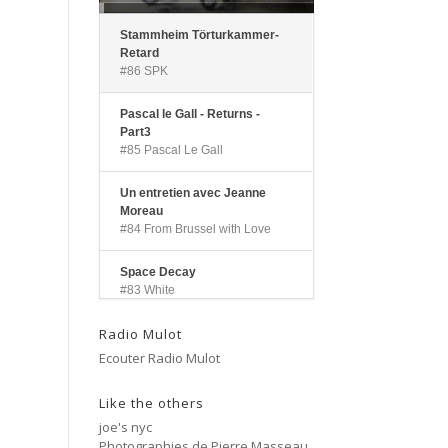
Stammheim Törturkammer-
Retard
#86 SPK
Pascal le Gall - Returns -
Part3
#85 Pascal Le Gall
Un entretien avec Jeanne
Moreau
#84 From Brussel with Love
Space Decay
#83 White
Radio Mulot
Landscapes
#82 Pascal Le Gall
Ecouter Radio Mulot
Side A
Like the others
#81 Ectoplasm Girls
joe's nyc
Photographies de Pierre Masseau